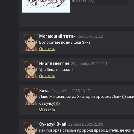
Могающий титан
Сегодня, 01:12
Волосатые подмышки Зика
Ответить
Инопланетяне
29 декабря 2025 09:14
Ура Зика показали
Ответить
Xawa
24 декабря 2025 13:17
Лицо Микасы, когда Хистория врезала Леви))) спа
озвучку))))
Ответить
Суньхуй Вчай
12 марта 2025 21:03
как говорят старые пророки прародители, не еби 