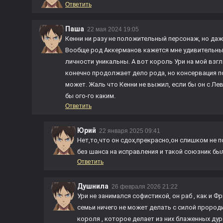
Ответить
Паша
22 мая 2024 19:05
Кенни ни разу не положительный персонаж, но даж
Вообще род Аккерманов кажется мне удивительным,
личности уникальны. А вот король Ури на мой взг
конечно продолжает дело рода, но консервация 
может. Жаль что Кенни не выжил, если бы он с Ле
бы ого-го каким.
Ответить
Юрий
22 января 2025 09:41
Нет,то,что он сдох,прекрасно,он слишком не
без шанса на исправления и такой союзник бы
Ответить
Душнила
26 февраля 2026 21:22
Ури не занимался софистикой, он раб , как и 
семьи ничего не может делать с силой пророди
короля , которое делает из них блаженных ду