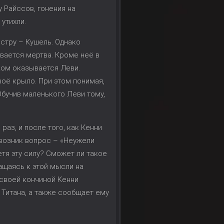
 Райссов, гонения на
утихли.
естру – Кушель. Однако
вается мертва. Кроме неё в
ком оказывается Леви.
воё крыло. При этом понимая,
 Обучив маленького Леви тому,
раз, и после того, как Кенни
о возник вопрос – «Неужели
етя эту силу? Сможет ли такое
ращаясь к этой мысли на
 своей кончиной Кенни
Титана, а также сообщает ему