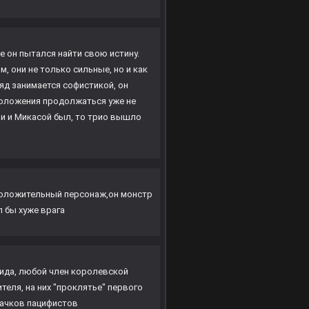
е он пытался найти свою истину.
 они не только сильные, но и как
ляд занимается софистикой, он
положения продолжаться уже не
ви и Микасой был, то трио вышло
 положительный персонаж,он монстр
л бы хуже врага
Фрида, любой член королевской
теля, на них "проклятье" первого
рачков пацифистов