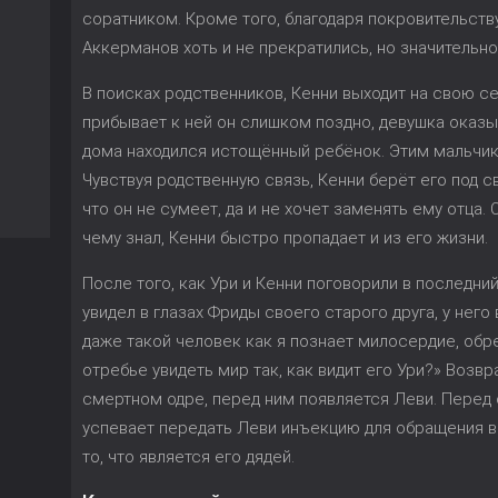
соратником. Кроме того, благодаря покровительству
Аккерманов хоть и не прекратились, но значительно 
В поисках родственников, Кенни выходит на свою с
прибывает к ней он слишком поздно, девушка оказы
дома находился истощённый ребёнок. Этим мальчи
Чувствуя родственную связь, Кенни берёт его под с
что он не сумеет, да и не хочет заменять ему отца.
чему знал, Кенни быстро пропадает и из его жизни.
После того, как Ури и Кенни поговорили в последний 
увидел в глазах Фриды своего старого друга, у нег
даже такой человек как я познает милосердие, обр
отребье увидеть мир так, как видит его Ури?» Возв
смертном одре, перед ним появляется Леви. Перед
успевает передать Леви инъекцию для обращения в 
то, что является его дядей.