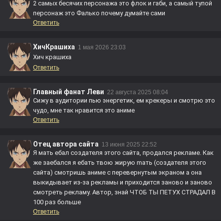
2 самых бесячих персонажа это флок и габи, а самый тупой
персонаж это Фалько почему думайте сами
Ответить
ХичКрашиха
1 мая 2026 23:03
Хич крашиха
Ответить
Главный фанат Леви
22 августа 2025 08:04
Сижу в аудитории пью энергетик, ем крекеры и смотрю это
чудо, мне так нравится это аниме
Ответить
Отец автора сайта
13 июня 2025 22:52
Я мать eбaл создателя этого сайта, продался рекламе. Как
же зaeбался я eбать твою жирую mать (создателя этого
сайта) смотришь аниме с перевернутым экраном а она
выкидывает из-за рекламы и приходится заново и заново
смотреть рекламу. Автор, знай ЧТОБ ТЫ ПЕТУХ СТРАДАЛ В
100 раз больше
Ответить