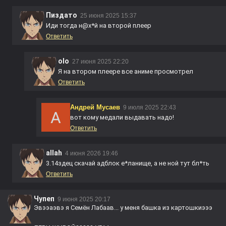
Пиздато
25 июня 2025 15:37
Иди тогда н@
х*й
на второй плеер
Ответить
olo
27 июня 2025 22:20
Я на втором плеере все аниме просмотрел
Ответить
Андрей Мусаев
9 июля 2025 22:43
вот кому медали выдавать надо!
Ответить
allah
4 июня 2026 19:46
3.14здец
скачай адблок
е*лан
ище, а не ной тут
бл*ть
Ответить
Чупеп
9 июня 2025 20:17
Эвээаэвэ я Семён Лабаав... у меня башка из картошкиэээ